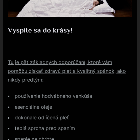
Vyspite sa do krásy!
By
Posted
devene
24. 2. 2025
on
Tu je päť základných odporúčaní, ktoré vám
pomôžu získať zdravú pleť a kvalitný spánok, ako
nikdy predtým:
používanie hodvábneho vankúša
esenciálne oleje
dokonale odlíčená pleť
teplá sprcha pred spaním
spanie na chrbte