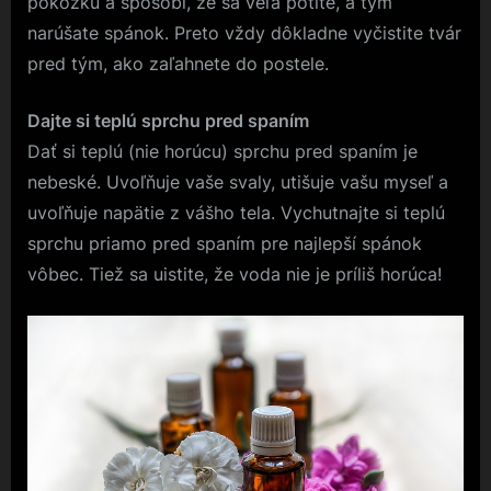
pokožku a spôsobí, že sa veľa potíte, a tým
narúšate spánok. Preto vždy dôkladne vyčistite tvár
pred tým, ako zaľahnete do postele.
Dajte si teplú sprchu pred spaním
Dať si teplú (nie horúcu) sprchu pred spaním je
nebeské. Uvoľňuje vaše svaly, utišuje vašu myseľ a
uvoľňuje napätie z vášho tela. Vychutnajte si teplú
sprchu priamo pred spaním pre najlepší spánok
vôbec. Tiež sa uistite, že voda nie je príliš horúca!