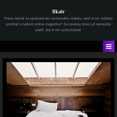
Skip
to
Rkair
content
Prečo behať za správami do novinového stánku, keď si ich môžete
prečítať v našom online magazíne? Za novinky dnes už nemusíte
platiť. Iba si ich vychutnávať.