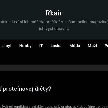
Rkair
nku, keď si ich môžete prečítať v našom online magazíne? 
ich vychutnávať.
 a byt
Hobby
IT
Láska
Móda
Muži
P
 proteínovej diéty?
ka fyzickej kondície a pre ďalšieho zasa otázka zdravia. Každopádne trendom