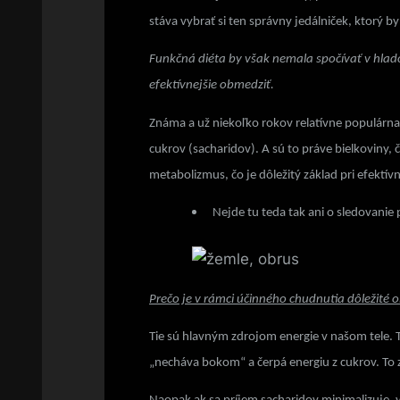
stáva vybrať si ten správny jedálniček, ktorý 
Funkčná diéta by však nemala spočívať v hladov
efektívnejšie obmedziť.
Známa a už niekoľko rokov relatívne populárna
cukrov (sacharidov). A sú to práve bielkoviny
metabolizmus, čo je dôležitý základ pri efektí
Nejde tu teda tak ani o sledovanie 
Prečo je v rámci účinného chudnutia dôležité 
Tie sú hlavným zdrojom energie v našom tele.
„necháva bokom“ a čerpá energiu z cukrov. To 