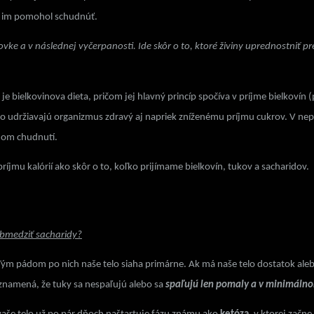
by im pomohol schudnúť.
ke a v následnej vyčerpanosti. Ide skôr o to, ktoré živiny uprednostniť pr
 je
bielkovinova dieta
, pričom jej hlavný princíp spočíva v príjme bielkoví
, čo udržiavajú organizmus zdravý aj napriek zníženému príjmu cukrov. V n
vnom chudnutí.
príjmu kalórií ako skôr o to, koľko prijímame bielkovín, tukov a sacharidov.
obmedziť sacharidy?
 Tým pádom po nich naše telo siaha primárne. Ak má naše telo dostatok al
znamená, že tuky sa nespaľujú alebo sa
spaľujú len pomaly a v minimáln