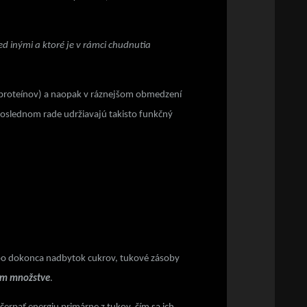
ed inými a ktoré je v rámci chudnutia
n (proteínov) a naopak v ráznejšom obmedzení
eposlednom rade udržiavajú takisto funkčný
ebo dokonca nadbytok cukrov, tukové zásoby
om množstve
.