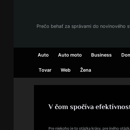
Skip
to
content
Prečo behať za správami do novinového stá
Auto
Auto moto
Business
Dom
Tovar
Web
Žena
V čom spočíva efektívnosť
By
Posted
devene
15. 6. 2020
on
Pre niekoho je to otázka krásy, pre iného otáz