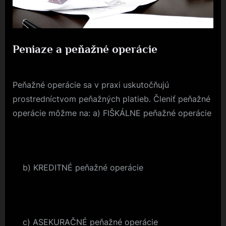
Peniaze a peňažné operácie
By
Posted
devene
29. 3. 2023
on
Peňažné operácie sa v praxi uskutočňujú
prostredníctvom peňažných platieb. Členiť peňažné
operácie môžme na: a) FIŠKÁLNE peňažné operácie
b) KREDITNÉ peňažné operácie
c) ASEKURAČNÉ peňažné operácie