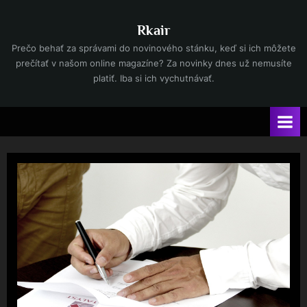
Skip
to
Rkair
content
Prečo behať za správami do novinového stánku, keď si ich môžete
prečítať v našom online magazíne? Za novinky dnes už nemusíte
platiť. Iba si ich vychutnávať.