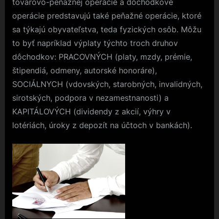
tovarovo-peňažnej operácie a dôchodkové
operácie predstavujú také peňažné operácie, ktoré
sa týkajú obyvateľstva, teda fyzických osôb. Môžu
to byť napríklad výplaty týchto troch druhov
dôchodkov: PRACOVNÝCH (platy, mzdy, prémie,
štipendiá, odmeny, autorské honoráre),
SOCIÁLNYCH (vdovských, starobných, invalidných,
sirotských, podpora v nezamestnanosti) a
KAPITÁLOVÝCH (dividendy z akcií, výhry v
lotériách, úroky z depozít na účtoch v bankách).