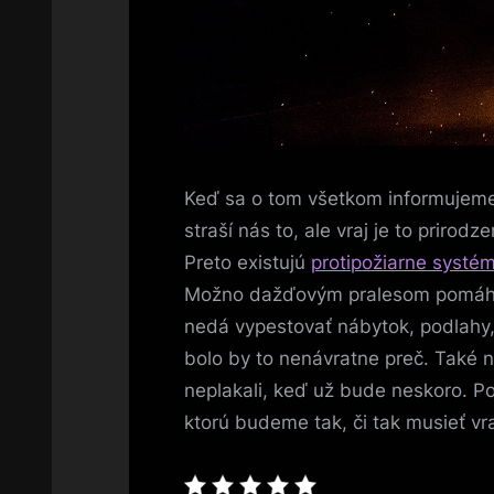
Keď sa o tom všetkom informujeme, 
straší nás to, ale vraj je to priro
Preto existujú
protipožiarne systé
Možno dažďovým pralesom pomáha, n
nedá vypestovať nábytok, podlahy, 
bolo by to nenávratne preč. Také 
neplakali, keď už bude neskoro. P
ktorú budeme tak, či tak musieť vr