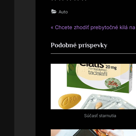
Auto
P
Navigace
Chcete zhodiť prebytočné kilá na
r
pro
Podobné príspevky
e
v
příspěvek
i
o
u
s
P
o
s
Súčasť starnutia
t
: