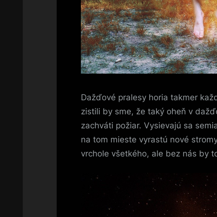
Dažďové pralesy horia takmer každý
zistili by sme, že taký oheň v daž
zachváti požiar. Vysievajú sa semia
na tom mieste vyrastú nové stromy,
vrchole všetkého, ale bez nás by 