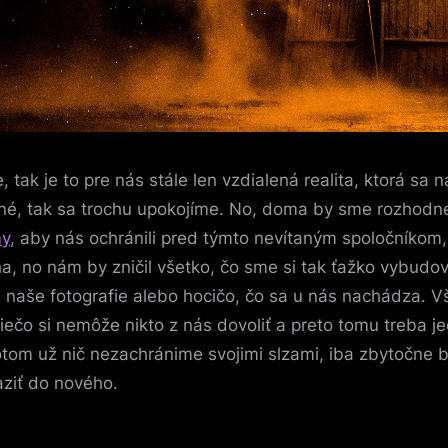
tak je to pre nás stále len vzdialená realita, ktorá sa
dzené, tak sa trochu upokojíme. No, doma by sme rozhodne
my
, aby nás ochránili pred týmto nevítaným spoločníkom, 
o nám by zničil všetko, čo sme si tak ťažko vybudova
naše fotografie alebo hocičo, čo sa u nás nachádza. Vš
niečo si nemôže nikto z nás dovoliť a preto tomu treba
otom už nič nezachránime svojimi slzami, iba zbytočne 
aziť do nového.