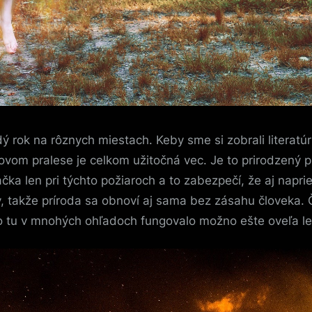
 rok na rôznych miestach. Keby sme si zobrali literatúr
ďovom pralese je celkom užitočná vec. Je to prirodzený 
čka len pri týchto požiaroch a to zabezpečí, že aj napri
 takže príroda sa obnoví aj sama bez zásahu človeka. Čl
to tu v mnohých ohľadoch fungovalo možno ešte oveľa le