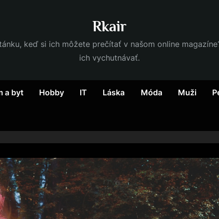
Rkair
nku, keď si ich môžete prečítať v našom online magazíne? 
ich vychutnávať.
 a byt
Hobby
IT
Láska
Móda
Muži
P