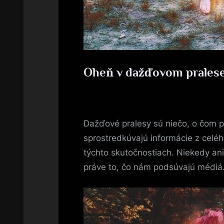
Oheň v dažďovom pralese
By
Posted
devene
10. 7. 2020
on
Dažďové pralesy sú niečo, o čom p
sprostredkúvajú informácie z celéh
týchto skutočnostiach. Niekedy ani
práve to, čo nám podsúvajú médiá. 