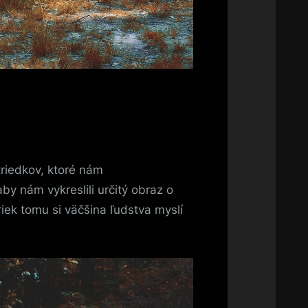
triedkov, ktoré nám
y nám vykreslili určitý obraz o
iek tomu si väčšina ľudstva myslí