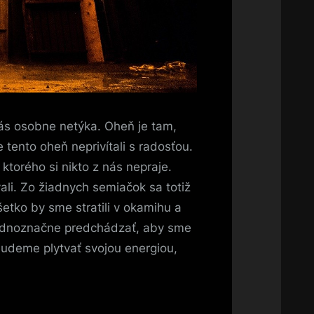
 nás osobne netýka. Oheň je tam,
 tento oheň neprivítali s radosťou.
ktorého si nikto z nás nepraje.
li. Zo žiadnych semiačok sa totiž
etko by sme stratili v okamihu a
 jednoznačne predchádzať, aby sme
budeme plytvať svojou energiou,