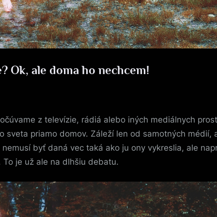
? Ok, ale doma ho nechcem!
očúvame z televízie, rádiá alebo iných mediálnych pros
o sveta priamo domov. Záleží len od samotných médií, ab
 nemusí byť daná vec taká ako ju ony vykreslia, ale napr
To je už ale na dlhšiu debatu.