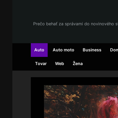
Skip
to
content
Prečo behať za správami do novinového stá
Auto
Auto moto
Business
Dom
Tovar
Web
Žena