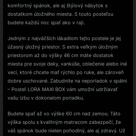
komfortný spánok, ale aj štýlový nábytok s
dostatkom úložného miesta. S touto posteľou
budete každú noc spať ako v raji.
Jedným z najväčších lákadlom tejto postele je jej
úžasný úložný priestor. S extra veľkým úložným
priestorom až do výšky 46 cm máte dostatok
miesta pre svoje deky, vankúše, oblečenie alebo iné
veci, ktoré chcete mať rýchlo po ruke, ale zároveň
dobre uschované. Zabudnite na neporiadok v spálni
– Posteľ LORA MAXI BOX vám umožní udržiavať
vašu izbu v dokonalom poriadku.
Budete spať až vo výške 60 cm nad zemou. Táto
výška spolu s kvalitným matracom zabezpečí, že
váš spánok bude nielen pohodlný, ale aj zdravý. Už