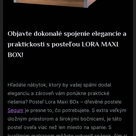
Objavte dokonalé spojenie elegancie a
praktickosti s posteľou LORA MAXI
BOX!
By
Posted
devene
3. 8. 2023
on
Hľadáte nábytok, ktorý by vašej spálni dodal
eleganciu a zároveň vám ponúkne praktické
riešenia? Posteľ Lora Maxi BOx – dřevěné postele
Segum
je presne to, čo potrebujete. S extra veľkým
úložným priestorom a širokými bočnicami, je táto
posteľ oveľa viac než len miesto na spanie. S
kvalitným matracom môžete vytvoriť spánok, čím si