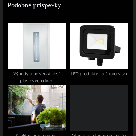
Podobné príspevky
i
x
o
t
u
P
s
o
P
s
o
t
s
:
t
:
Výhody a univerzálnosť
LED produkty na šporotvisku
plastových dverí
Kvalitné upratovanie,
Otvorene o tanrickej masáži