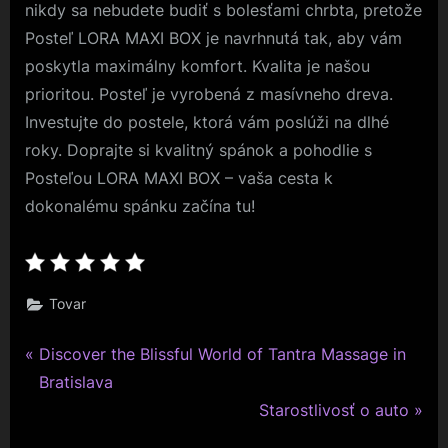
nikdy sa nebudete budiť s bolesťami chrbta, pretože
Posteľ LORA MAXI BOX je navrhnutá tak, aby vám
poskytla maximálny komfort. Kvalita je našou
prioritou. Posteľ je vyrobená z masívneho dreva.
Investujte do postele, ktorá vám poslúži na dlhé
roky. Doprajte si kvalitný spánok a pohodlie s
Posteľou LORA MAXI BOX – vaša cesta k
dokonalému spánku začína tu!
Tovar
P
Navigace
Discover the Blissful World of Tantra Massage in
r
Bratislava
pro
e
N
Starostlivosť o auto
v
e
příspěvek