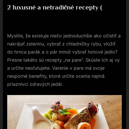
2 luxusné a netradičné recepty (
By
Posted
devene
9. 5. 2018
on
Myslíte, že existuje niečo jednoduchšie ako očistiť a
nakrájať zeleninu, vybrať z chladničky rybu, vložiť
do hrnca parák a o pár minút vybrať hotové jedlo?
Presne takéto sú recepty „na pare“. Skúste ich aj vy
a určite neoľutujete.
Varenie v pare
má svoje
nesporné benefity, ktoré určite ocenia najmä
priaznivci zdravých jedál.