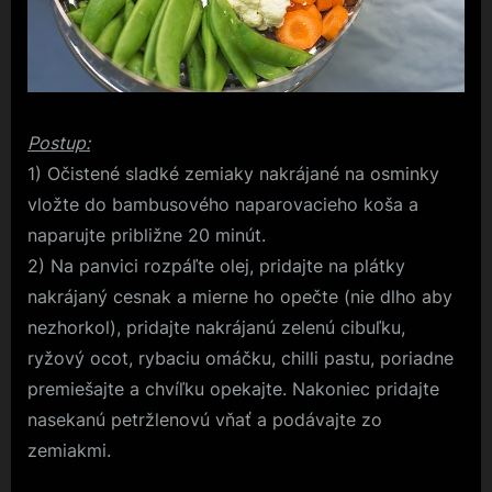
Postup:
1) Očistené sladké zemiaky nakrájané na osminky
vložte do bambusového naparovacieho koša a
naparujte približne 20 minút.
2) Na panvici rozpáľte olej, pridajte na plátky
nakrájaný cesnak a mierne ho opečte (nie dlho aby
nezhorkol), pridajte nakrájanú zelenú cibuľku,
ryžový ocot, rybaciu omáčku, chilli pastu, poriadne
premiešajte a chvíľku opekajte. Nakoniec pridajte
nasekanú petržlenovú vňať a podávajte zo
zemiakmi.