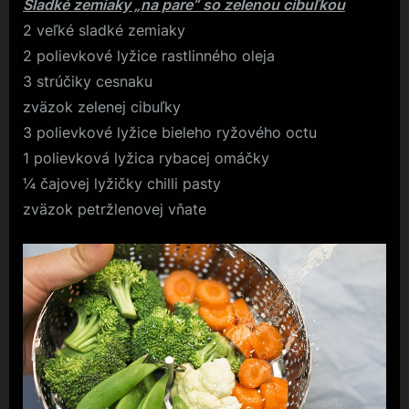
Sladké zemiaky „na pare“ so zelenou cibuľkou
2 veľké sladké zemiaky
2 polievkové lyžice rastlinného oleja
3 strúčiky cesnaku
zväzok zelenej cibuľky
3 polievkové lyžice bieleho ryžového octu
1 polievková lyžica rybacej omáčky
¼ čajovej lyžičky chilli pasty
zväzok petržlenovej vňate