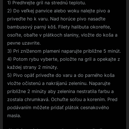
1) Predhrejte gril na strednú teplotu.
2) Do veľkej panvice alebo woku nalejte pivo a
priveďte ho k varu. Nad horúce pivo nasaďte
bambusový parný kôš. Filety halibuta okoreňte,
osoľte, obaľte v plátkoch slaniny, vložte do koša a
pevne uzavrite.
3) Pri zníženom plameni naparujte približne 5 minút.
4) Potom rybu vyberte, položte na gril a opekajte z
každej strany 2 minúty.
5) Pivo opäť priveďte do varu a do parného koša
vložte očistenú a nakrájanú zeleninu. Naparujte
približne 2 minúty aby zelenina nestratila farbu a
zostala chrumkavá. Ochuťte soľou a korením. Pred
podávaním môžete pridať plátok cesnakového
masla.