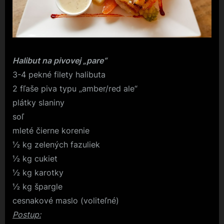
Halibut na pivovej „pare“
3-4 pekné filety halibuta
2 fľaše piva typu „amber/red ale“
plátky slaniny
soľ
mleté čierne korenie
½ kg zelených fazuliek
½ kg cukiet
½ kg karotky
½ kg špargle
cesnakové maslo (voliteľné)
Postup: