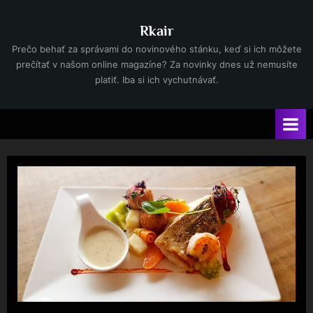
Skip
to
Rkair
content
Prečo behať za správami do novinového stánku, keď si ich môžete
prečítať v našom online magazíne? Za novinky dnes už nemusíte
platiť. Iba si ich vychutnávať.