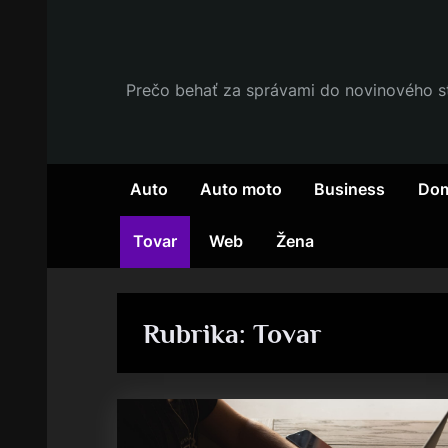
Skip
to
content
Prečo behať za správami do novinového stá
Auto
Auto moto
Business
Dom
Tovar
Web
Žena
Rubrika:
Tovar