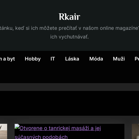
Rkair
nku, keď si ich môžete prečítať v našom online magazíne? 
ich vychutnávať.
 a byt
Hobby
IT
Láska
Móda
Muži
P