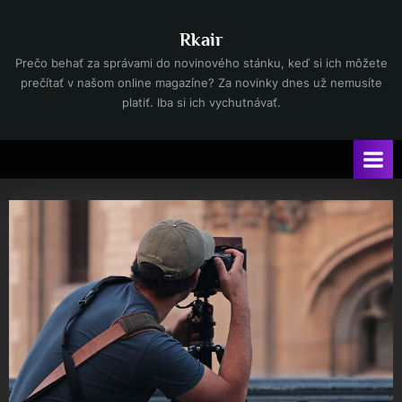
Skip
to
Rkair
content
Prečo behať za správami do novinového stánku, keď si ich môžete
prečítať v našom online magazíne? Za novinky dnes už nemusíte
platiť. Iba si ich vychutnávať.