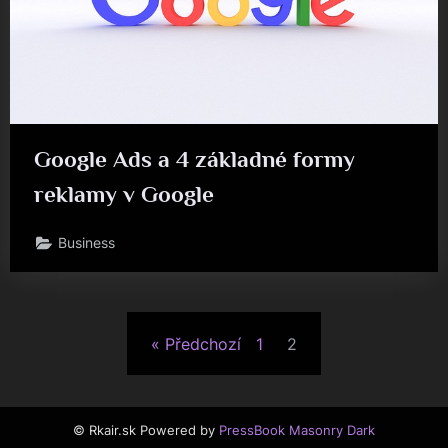
Google Ads a 4 základné formy
reklamy v Google
Business
Stránkování
Předchozí
1
2
příspěvků
© Rkair.sk
Powered by
PressBook Masonry Dark